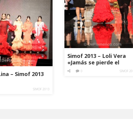
Simof 2013 – Loli Vera
«Jamás se pierde el
estilo»
0
SIMOF 20
ina – Simof 2013
SIMOF 2013