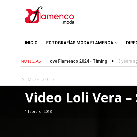
INICIO
FOTOGRAFÍAS MODA FLAMENCA
DIRE
NOTICIAS
2 years ago
-
We Love Flamenco 2024 - Timing
3 years ago
-
Sim
SIMOF 2013
Video Loli Vera –
1 febrero, 2013