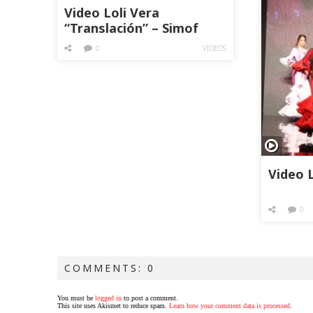
Video Loli Vera
“Translación” – Simof
2019
0
VIDEOS
Video L
0
COMMENTS: 0
You must be
logged in
to post a comment.
This site uses Akismet to reduce spam.
Learn how your comment data is processed
.