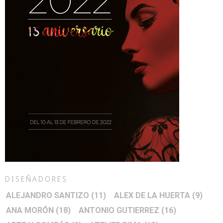
DISEÑADORES
ALEJANDRO SANTIZO
(11)
ALEX DE LA HUERTA
(9)
ANA MORÓN
(18)
ANTONIO GUTIERREZ
(16)