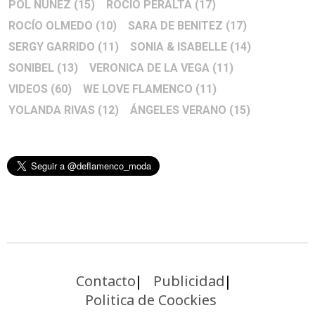
POL NÚÑEZ
(15)
ROCIO PERALTA
(17)
ROCÍO OLMEDO
(10)
SARA DE BENITEZ
(17)
SERGY GARRIDO
(11)
SONIA & ISABELLE
(14)
SONIBEL
(13)
VERONICA DE LA VEGA
(11)
VIDEOS
(60)
WE LOVE FLAMENCO
(11)
YOLANDA RIVAS
(12)
ÁNGELES VERANO
(15)
Contacto
Publicidad
Politica de Coockies