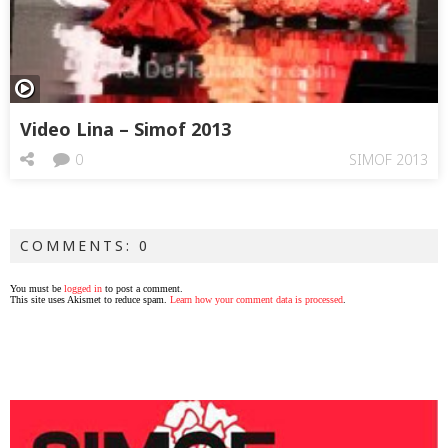
Video Lina – Simof 2013
0
SIMOF 2013
COMMENTS: 0
You must be
logged in
to post a comment.
This site uses Akismet to reduce spam.
Learn how your comment data is processed
.