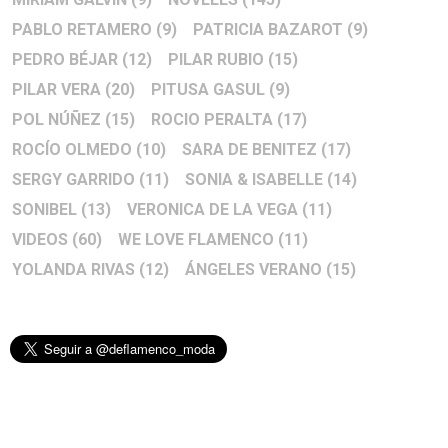
PABLO RETAMERO
(9)
PATRICIA BAZAROT
(9)
PEDRO BÉJAR
(12)
PILAR RUBIO
(15)
PILAR VERA
(20)
PITUSA GASUL
(9)
POL NÚÑEZ
(15)
ROCIO PERALTA
(17)
ROCÍO OLMEDO
(10)
SARA DE BENITEZ
(17)
SERGY GARRIDO
(11)
SONIA & ISABELLE
(14)
SONIBEL
(13)
VERONICA DE LA VEGA
(11)
VIDEOS
(60)
WE LOVE FLAMENCO
(11)
YOLANDA RIVAS
(12)
ÁNGELES VERANO
(15)