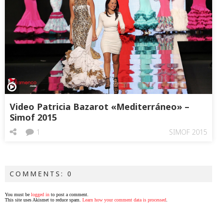
Video Patricia Bazarot «Mediterráneo» –
Simof 2015
1
SIMOF 2015
COMMENTS: 0
You must be
logged in
to post a comment.
This site uses Akismet to reduce spam.
Learn how your comment data is processed
.