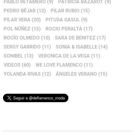
PABLO RETAMERO
(9)
PATRICIA BAZAROT
(9)
PEDRO BÉJAR
(12)
PILAR RUBIO
(15)
PILAR VERA
(20)
PITUSA GASUL
(9)
POL NÚÑEZ
(15)
ROCIO PERALTA
(17)
ROCÍO OLMEDO
(10)
SARA DE BENITEZ
(17)
SERGY GARRIDO
(11)
SONIA & ISABELLE
(14)
SONIBEL
(13)
VERONICA DE LA VEGA
(11)
VIDEOS
(60)
WE LOVE FLAMENCO
(11)
YOLANDA RIVAS
(12)
ÁNGELES VERANO
(15)