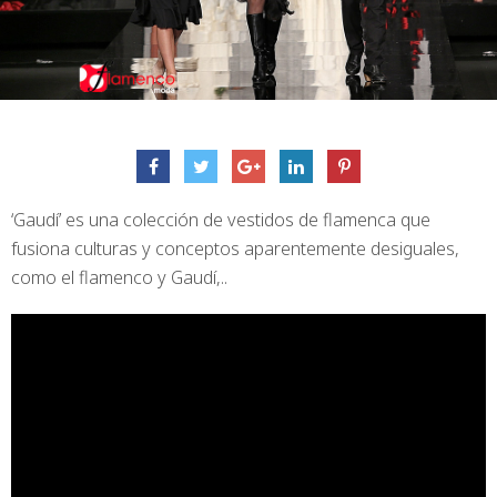
‘Gaudí’ es una colección de vestidos de flamenca que
fusiona culturas y conceptos aparentemente desiguales,
como el flamenco y Gaudí,..