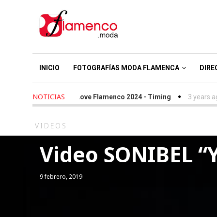
INICIO
FOTOGRAFÍAS MODA FLAMENCA
DIRE
NOTICIAS
 years ago
-
We Love Flamenco 2024 - Timing
3 years ago
-
Sim
VIDEOS
Video SONIBEL “Y
9 febrero, 2019