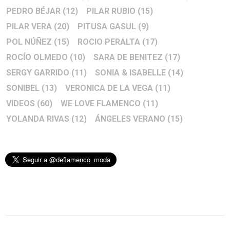
PEDRO BÉJAR
(12)
PILAR RUBIO
(15)
PILAR VERA
(20)
PITUSA GASUL
(9)
POL NÚÑEZ
(15)
ROCIO PERALTA
(17)
ROCÍO OLMEDO
(10)
SARA DE BENITEZ
(17)
SERGY GARRIDO
(11)
SONIA & ISABELLE
(14)
SONIBEL
(13)
VERONICA DE LA VEGA
(11)
VIDEOS
(60)
WE LOVE FLAMENCO
(11)
YOLANDA RIVAS
(12)
ÁNGELES VERANO
(15)