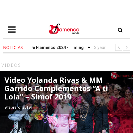
NOTICIAS
 ago
-
We Love Flamenco 2024 - Timing
3 years ago
-
Simof 202
 ago
-
Desfile Fundación Sandra Ibarra frente al cáncer - We Love 
VIDEOS
Video Yolanda Rivas & MM
Garrido Complementos “A ti
Lola” – Simof 2019
9 febrero, 2019