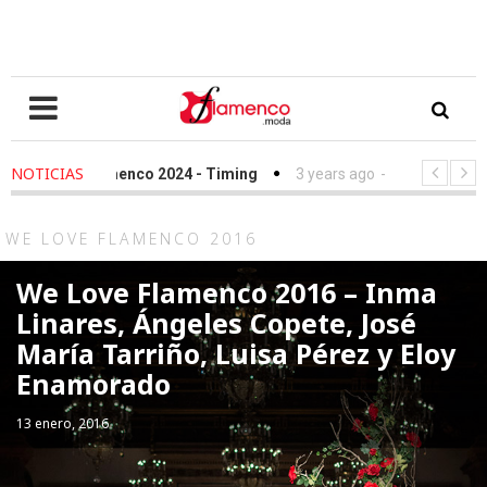
NOTICIAS
enco 2024 - Timing
3 years ago
-
Simof 2023 - Timing
4 ye
ción Sandra Ibarra frente al cáncer - We Love Flamenco 2022
WE LOVE FLAMENCO 2016
We Love Flamenco 2016 – Inma
Linares, Ángeles Copete, José
María Tarriño, Luisa Pérez y Eloy
Enamorado
13 enero, 2016