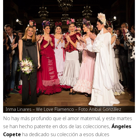
Inma Linares – We Love Flamenco – Foto Anibal González
No hay más profundo que el amor maternal, y este martes
se han hecho patente en dos de las colecciones,
Ángeles
Copete
ha dedicado su colección a esos dulces