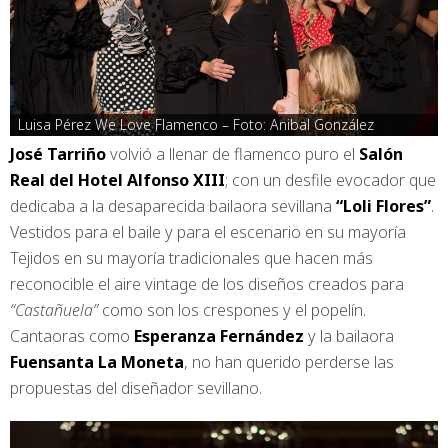
Luisa Pérez We Love Flamenco – Foto: Anibal González
José Tarriño
volvió a llenar de flamenco puro el
Salón
Real del Hotel Alfonso XIII
; con un desfile evocador que
dedicaba a la desaparecida bailaora sevillana
“Loli Flores”
.
Vestidos para el baile y para el escenario en su mayoría
Tejidos en su mayoría tradicionales que hacen más
reconocible el aire vintage de los diseños creados para
“Castañuela”
como son los crespones y el popelín.
Cantaoras como
Esperanza Fernández
y la bailaora
Fuensanta La Moneta
, no han querido perderse las
propuestas del diseñador sevillano.