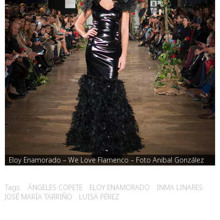
Eloy Enamorado – We Love Flamenco – Foto Anibal González
Tags:
ÁNGELES COPETE
ELOY ENAMORADO
INMA LINARES
JOSÉ MARÍA TARRIÑO
LUISA PÉREZ