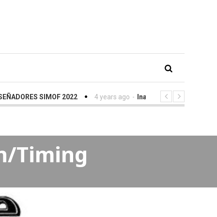
ORES SIMOF 2022
4 years ago
-
Inauguración SIMOF con Eva Go
n/Timing