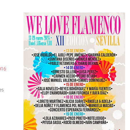
016
es