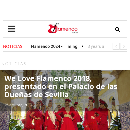
NOTICIAS
-
We Love Flamenco 2024 - Timing
3 years ago
-
Simof 2023 - 
-
Desfile Fundación Sandra Ibarra frente al cáncer - We Love Flam
NOTICIAS
We Love Flamenco 2018,
presentado en el Palacio de las
Dueñas de Sevilla
25 octubre, 2017