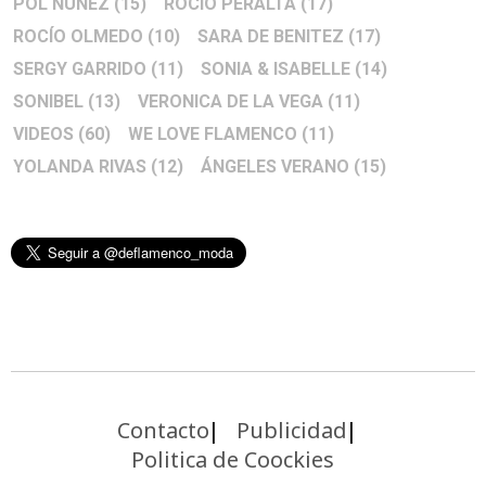
POL NÚÑEZ
(15)
ROCIO PERALTA
(17)
ROCÍO OLMEDO
(10)
SARA DE BENITEZ
(17)
SERGY GARRIDO
(11)
SONIA & ISABELLE
(14)
SONIBEL
(13)
VERONICA DE LA VEGA
(11)
VIDEOS
(60)
WE LOVE FLAMENCO
(11)
YOLANDA RIVAS
(12)
ÁNGELES VERANO
(15)
Contacto
Publicidad
Politica de Coockies