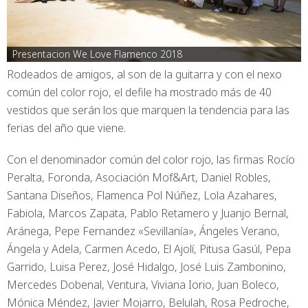
Presentacion We Love Flamenco 2018
Rodeados de amigos, al son de la guitarra y con el nexo
común del color rojo, el defile ha mostrado más de 40
vestidos que serán los que marquen la tendencia para las
ferias del año que viene.
Con el denominador común del color rojo, las firmas Rocío
Peralta, Foronda, Asociación Mof&Art, Daniel Robles,
Santana Diseños, Flamenca Pol Núñez, Lola Azahares,
Fabiola, Marcos Zapata, Pablo Retamero y Juanjo Bernal,
Aránega, Pepe Fernandez «Sevillanía», Ángeles Verano,
Ángela y Adela, Carmen Acedo, El Ajolí, Pitusa Gasúl, Pepa
Garrido, Luisa Perez, José Hidalgo, José Luis Zambonino,
Mercedes Dobenal, Ventura, Viviana Iorio, Juan Boleco,
Mónica Méndez, Javier Mojarro, Belulah, Rosa Pedroche,