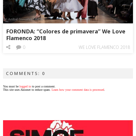
FORONDA: “Colores de primavera” We Love
Flamenco 2018
0
WE LOVE FLAMENCO 2018
COMMENTS: 0
You must be
logged in
to post a comment.
This site uses Akismet to reduce spam.
Learn how your comment data is processed
.