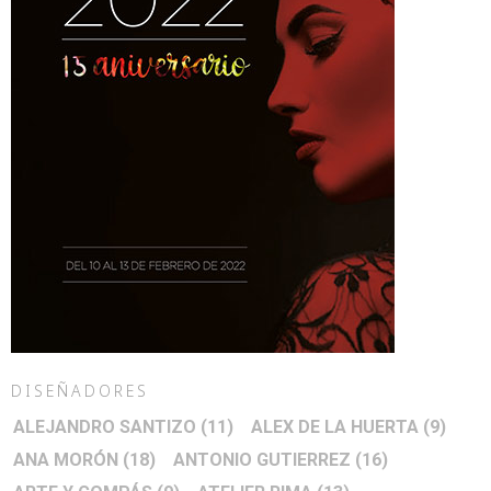
DISEÑADORES
ALEJANDRO SANTIZO
(11)
ALEX DE LA HUERTA
(9)
ANA MORÓN
(18)
ANTONIO GUTIERREZ
(16)