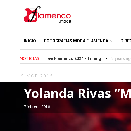
INICIO
FOTOGRAFÍAS MODA FLAMENCA
DIRE
NOTICIAS
 ago
-
We Love Flamenco 2024 - Timing
3 years ago
-
Simof 202
SIMOF 2016
Yolanda Rivas “M
7 febrero, 2016