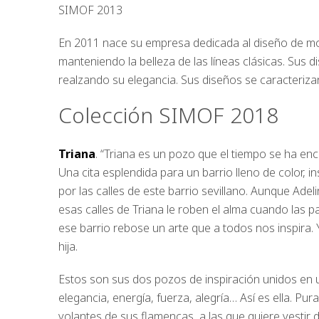
SIMOF 2013
En 2011 nace su empresa dedicada al diseño de mod
manteniendo la belleza de las líneas clásicas. Sus d
realzando su elegancia. Sus diseños se caracteriza
Colección SIMOF 2018
Triana
. “Triana es un pozo que el tiempo se ha enc
Una cita esplendida para un barrio lleno de color, i
por las calles de este barrio sevillano. Aunque Ad
esas calles de Triana le roben el alma cuando las p
ese barrio rebose un arte que a todos nos inspira.
hija.
Estos son sus dos pozos de inspiración unidos en 
elegancia, energía, fuerza, alegría… Así es ella. Pu
volantes de sus flamencas, a las que quiere vestir 