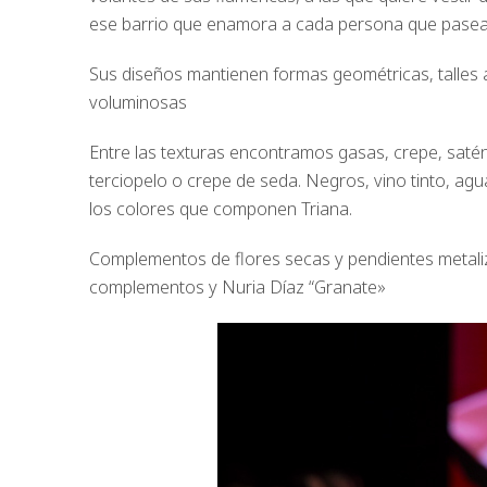
ese barrio que enamora a cada persona que pasea y
Sus diseños mantienen formas geométricas, talles 
voluminosas
Entre las texturas encontramos gasas, crepe, saté
terciopelo o crepe de seda. Negros, vino tinto, agu
los colores que componen Triana.
Complementos de flores secas y pendientes metal
complementos y Nuria Díaz “Granate»