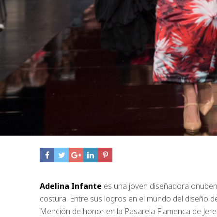
Adelina Infante
es una joven diseñadora onubens
costura. Entre sus logros en el mundo del diseño d
Mención de honor en la Pasarela Flamenca de Jerez