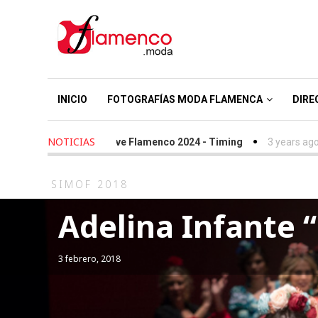
INICIO
FOTOGRAFÍAS MODA FLAMENCA
DIRE
NOTICIAS
ars ago
-
We Love Flamenco 2024 - Timing
3 years ago
-
Simof 2
SIMOF 2018
Adelina Infante 
3 febrero, 2018