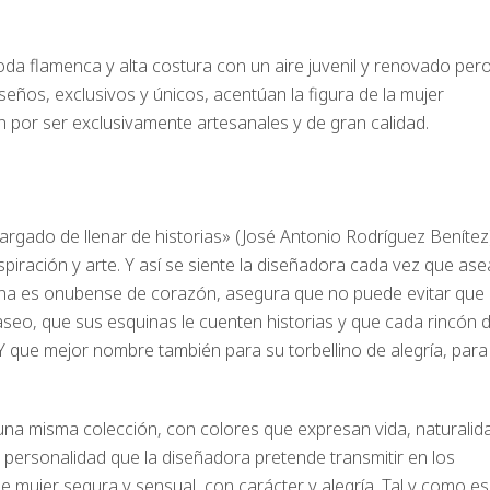
a flamenca y alta costura con un aire juvenil y renovado per
iseños, exclusivos y únicos, acentúan la figura de la mujer
n por ser exclusivamente artesanales y de gran calidad.
argado de llenar de historias» (José Antonio Rodríguez Benítez)
nspiración y arte. Y así se siente la diseñadora cada vez que ase
elina es onubense de corazón, asegura que no puede evitar que
aseo, que sus esquinas le cuenten historias y que cada rincón 
 Y que mejor nombre también para su torbellino de alegría, para
una misma colección, con colores que expresan vida, naturalid
ra personalidad que la diseñadora pretende transmitir en los
de mujer segura y sensual, con carácter y alegría. Tal y como es