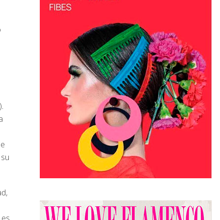
o
.
a
de
 su
ad,
 es