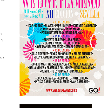
n
on
uez