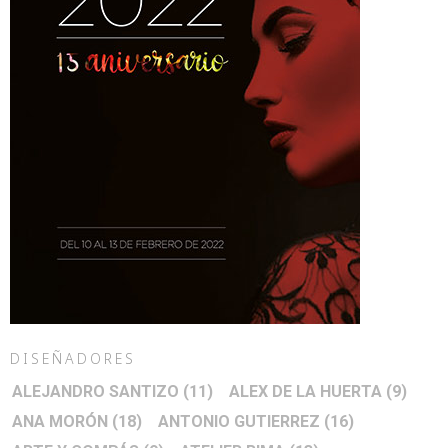
DISEÑADORES
ALEJANDRO SANTIZO
(11)
ALEX DE LA HUERTA
(9)
ANA MORÓN
(18)
ANTONIO GUTIERREZ
(16)