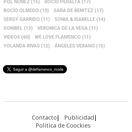
POL NÚÑEZ
(15)
ROCIO PERALTA
(17)
ROCÍO OLMEDO
(10)
SARA DE BENITEZ
(17)
SERGY GARRIDO
(11)
SONIA & ISABELLE
(14)
SONIBEL
(13)
VERONICA DE LA VEGA
(11)
VIDEOS
(60)
WE LOVE FLAMENCO
(11)
YOLANDA RIVAS
(12)
ÁNGELES VERANO
(15)
Contacto
Publicidad
Politica de Coockies