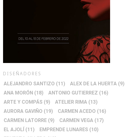
DISEÑADORES
ALEJANDRO SANTIZO
(11)
ALEX DE LA HUERTA
(9)
ANA MORÓN
(18)
ANTONIO GUTIERREZ
(16)
ARTE Y COMPÁS
(9)
ATELIER RIMA
(13)
AURORA GAVIÑO
(19)
CARMEN ACEDO
(16)
CARMEN LATORRE
(9)
CARMEN VEGA
(17)
EL AJOLÍ
(11)
EMPRENDE LUNARES
(10)