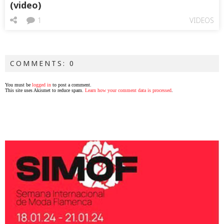
(video)
1
VIDEOS
COMMENTS: 0
You must be
logged in
to post a comment.
This site uses Akismet to reduce spam.
Learn how your comment data is processed
.