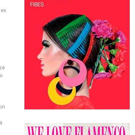
 es
ece
lo
con
a