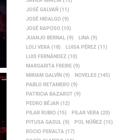
JAVIER GARCÍA
(15)
JOSÉ GALVAÑ
(11)
JOSÉ HIDALGO
(9)
JOSÉ RAPOSO
(10)
JUANJO BERNAL
(9)
LINA
(9)
LOLI VERA
(18)
LUISA PÉREZ
(11)
LUIS FERNÁNDEZ
(10)
MARGARITA FREIRE
(9)
MIRIAM GALVÍN
(9)
NOVELES
(145)
PABLO RETAMERO
(9)
PATRICIA BAZAROT
(9)
PEDRO BÉJAR
(12)
PILAR RUBIO
(15)
PILAR VERA
(20)
PITUSA GASUL
(9)
POL NÚÑEZ
(15)
ROCIO PERALTA
(17)