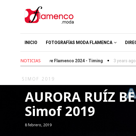
INICIO
FOTOGRAFÍAS MODA FLAMENCA
DIRE
NOTICIAS
ars ago
-
We Love Flamenco 2024 - Timing
3 years ago
-
Simof 
SIMOF 2019
AURORA RUÍZ BER
Simof 2019
8 febrero, 2019