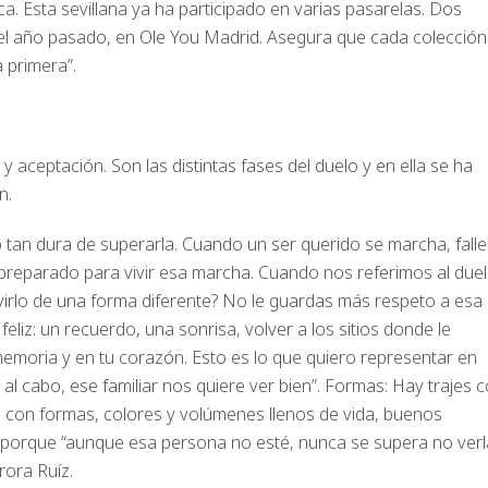
 Esta sevillana ya ha participado en varias pasarelas. Dos
l año pasado, en Ole You Madrid. Asegura que cada colección
a primera”.
 aceptación. Son las distintas fases del duelo y en ella se ha
n.
ro tan dura de superarla. Cuando un ser querido se marcha, fall
 preparado para vivir esa marcha. Cuando nos referimos al due
virlo de una forma diferente? No le guardas más respeto a esa
liz: un recuerdo, una sonrisa, volver a los sitios donde le
emoria y en tu corazón. Esto es lo que quiero representar en
 al cabo, ese familiar nos quiere ver bien”. Formas: Hay trajes 
, con formas, colores y volúmenes llenos de vida, buenos
porque “aunque esa persona no esté, nunca se supera no verl
rora Ruíz.