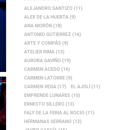
ALEJANDRO SANTIZO
(11)
ALEX DE LA HUERTA
(9)
ANA MORÓN
(18)
ANTONIO GUTIERREZ
(16)
ARTE Y COMPÁS
(9)
ATELIER RIMA
(13)
AURORA GAVIÑO
(19)
CARMEN ACEDO
(16)
CARMEN LATORRE
(9)
CARMEN VEGA
(17)
EL AJOLÍ
(11)
EMPRENDE LUNARES
(10)
ERNESTO SILLERO
(13)
FALY DE LA FERIA AL ROCIO
(11)
HERMANAS SERRANO
(12)