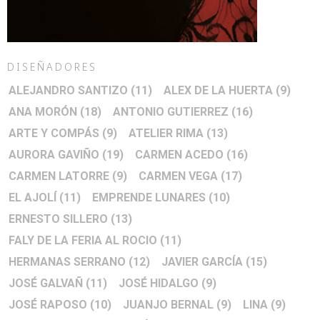
DISEÑADORES
ALEJANDRO SANTIZO
(11)
ALEX DE LA HUERTA
(9)
ANA MORÓN
(18)
ANTONIO GUTIERREZ
(16)
ARTE Y COMPÁS
(9)
ATELIER RIMA
(13)
AURORA GAVIÑO
(19)
CARMEN ACEDO
(16)
CARMEN LATORRE
(9)
CARMEN VEGA
(17)
EL AJOLÍ
(11)
EMPRENDE LUNARES
(10)
ERNESTO SILLERO
(13)
FALY DE LA FERIA AL ROCIO
(11)
HERMANAS SERRANO
(12)
JAVIER GARCÍA
(15)
JOSÉ GALVAÑ
(11)
JOSÉ HIDALGO
(9)
JOSÉ RAPOSO
(10)
JUANJO BERNAL
(9)
LINA
(9)