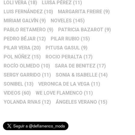
LOLI VERA
(18)
LUISA PÉREZ
(11)
LUIS FERNÁNDEZ
(10)
MARGARITA FREIRE
(9)
MIRIAM GALVÍN
(9)
NOVELES
(145)
PABLO RETAMERO
(9)
PATRICIA BAZAROT
(9)
PEDRO BÉJAR
(12)
PILAR RUBIO
(15)
PILAR VERA
(20)
PITUSA GASUL
(9)
POL NÚÑEZ
(15)
ROCIO PERALTA
(17)
ROCÍO OLMEDO
(10)
SARA DE BENITEZ
(17)
SERGY GARRIDO
(11)
SONIA & ISABELLE
(14)
SONIBEL
(13)
VERONICA DE LA VEGA
(11)
VIDEOS
(60)
WE LOVE FLAMENCO
(11)
YOLANDA RIVAS
(12)
ÁNGELES VERANO
(15)