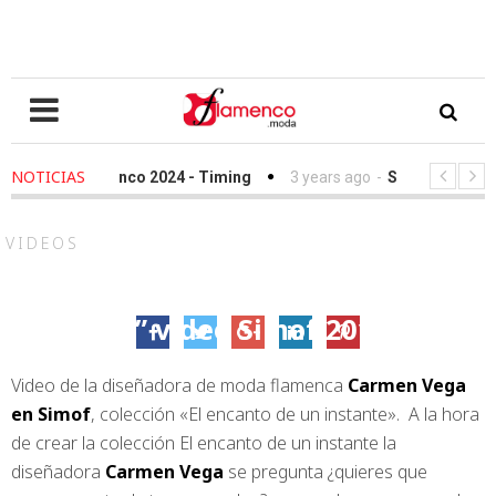
NOTICIAS
 Love Flamenco 2024 - Timing
3 years ago
-
Simof 2023 - Timi
sfile Fundación Sandra Ibarra frente al cáncer - We Love Flamenco 
VIDEOS
Carmen Vega “El encanto de un
instante” video Simof 2018
3 febrero, 2018
Video de la diseñadora de moda flamenca
Carmen Vega
en Simof
, colección «El encanto de un instante». A la hora
de crear la colección El encanto de un instante la
diseñadora
Carmen Vega
se pregunta ¿quieres que