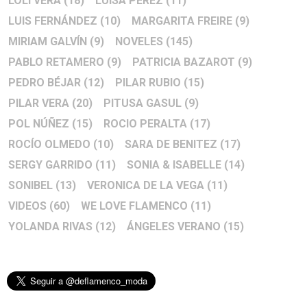
LOLI VERA
(18)
LUISA PÉREZ
(11)
LUIS FERNÁNDEZ
(10)
MARGARITA FREIRE
(9)
MIRIAM GALVÍN
(9)
NOVELES
(145)
PABLO RETAMERO
(9)
PATRICIA BAZAROT
(9)
PEDRO BÉJAR
(12)
PILAR RUBIO
(15)
PILAR VERA
(20)
PITUSA GASUL
(9)
POL NÚÑEZ
(15)
ROCIO PERALTA
(17)
ROCÍO OLMEDO
(10)
SARA DE BENITEZ
(17)
SERGY GARRIDO
(11)
SONIA & ISABELLE
(14)
SONIBEL
(13)
VERONICA DE LA VEGA
(11)
VIDEOS
(60)
WE LOVE FLAMENCO
(11)
YOLANDA RIVAS
(12)
ÁNGELES VERANO
(15)