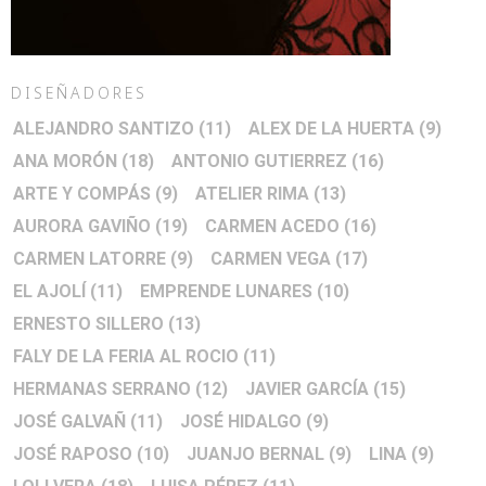
DISEÑADORES
ALEJANDRO SANTIZO
(11)
ALEX DE LA HUERTA
(9)
ANA MORÓN
(18)
ANTONIO GUTIERREZ
(16)
ARTE Y COMPÁS
(9)
ATELIER RIMA
(13)
AURORA GAVIÑO
(19)
CARMEN ACEDO
(16)
CARMEN LATORRE
(9)
CARMEN VEGA
(17)
EL AJOLÍ
(11)
EMPRENDE LUNARES
(10)
ERNESTO SILLERO
(13)
FALY DE LA FERIA AL ROCIO
(11)
HERMANAS SERRANO
(12)
JAVIER GARCÍA
(15)
JOSÉ GALVAÑ
(11)
JOSÉ HIDALGO
(9)
JOSÉ RAPOSO
(10)
JUANJO BERNAL
(9)
LINA
(9)