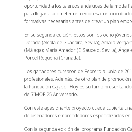
30 enero, 2020
oportunidad a los talentos andaluces de la moda fla
para llegar a acometer una empresa, una incubador
formativas necesarias antes de crear un plan empre
En su segunda edición, estos son los ocho jóvene
Dorado (Alcalá de Guadaira, Sevilla); Amalia Vergar
(Málaga); María Amador (El Saucejo, Sevilla); Ángele
Porcel Requena (Granada).
Los ganadores cursaron de Febrero a Junio de 2018
profesionales. Además, de otro plan de promoción p
la Fundación Cajasol. Hoy es su turno presentando s
de SIMOF 25 Aniversario.
Con este apasionante proyecto queda cubierta una ne
de diseñadores emprendedores especializados en
Con la segunda edición del programa Fundación Ca