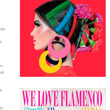
tín
a
en
nal
a
e,