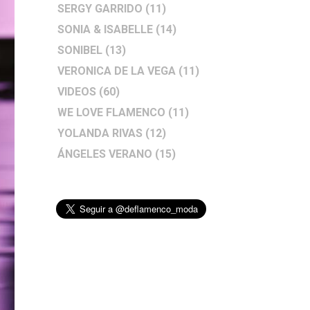
SERGY GARRIDO
(11)
SONIA & ISABELLE
(14)
SONIBEL
(13)
VERONICA DE LA VEGA
(11)
VIDEOS
(60)
WE LOVE FLAMENCO
(11)
YOLANDA RIVAS
(12)
ÁNGELES VERANO
(15)