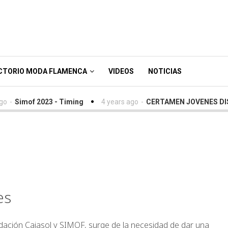
CTORIO MODA FLAMENCA
VIDEOS
NOTICIAS
of 2023 - Timing
4 years ago
-
CERTAMEN JOVENES DISEÑADOR
ES II: MARÍA
TES, PILAR ARREGUI
es
UES
dación Cajasol y SIMOF, surge de la necesidad de dar una