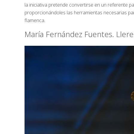
la iniciativa pretende convertirse en un referente p
proporcionándoles las herramientas necesarias pa
flamenca.
María Fernández Fuentes. Lleren