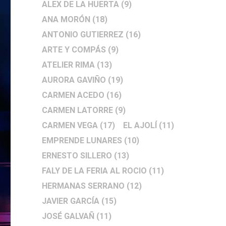
ALEX DE LA HUERTA
(9)
ANA MORÓN
(18)
ANTONIO GUTIERREZ
(16)
ARTE Y COMPÁS
(9)
ATELIER RIMA
(13)
AURORA GAVIÑO
(19)
CARMEN ACEDO
(16)
CARMEN LATORRE
(9)
CARMEN VEGA
(17)
EL AJOLÍ
(11)
EMPRENDE LUNARES
(10)
ERNESTO SILLERO
(13)
FALY DE LA FERIA AL ROCIO
(11)
HERMANAS SERRANO
(12)
JAVIER GARCÍA
(15)
JOSÉ GALVAÑ
(11)