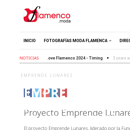
INICIO
FOTOGRAFÍAS MODA FLAMENCA
DIRE
NOTICIAS
 years ago
-
We Love Flamenco 2024 - Timing
3 years ago
-
Sim
EMPRENDE LUNARES
EMPRENDE LUNAR
FERNÁNDEZ FUEN
Proyecto Emprende Lunar
SANTOS RODRÍG
El proyecto Emprende Lunares, liderado por la Fun