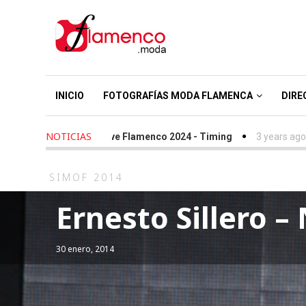
INICIO
FOTOGRAFÍAS MODA FLAMENCA
DIRE
NOTICIAS
 ago
-
We Love Flamenco 2024 - Timing
3 years ago
-
Simof 202
SIMOF 2014
Ernesto Sillero –
30 enero, 2014