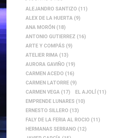
ALEJANDRO SANTIZO
(11)
ALEX DE LA HUERTA
(9)
ANA MORÓN
(18)
ANTONIO GUTIERREZ
(16)
ARTE Y COMPÁS
(9)
ATELIER RIMA
(13)
AURORA GAVIÑO
(19)
CARMEN ACEDO
(16)
CARMEN LATORRE
(9)
CARMEN VEGA
(17)
EL AJOLÍ
(11)
EMPRENDE LUNARES
(10)
ERNESTO SILLERO
(13)
FALY DE LA FERIA AL ROCIO
(11)
HERMANAS SERRANO
(12)