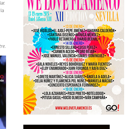
ar.
 la
re.