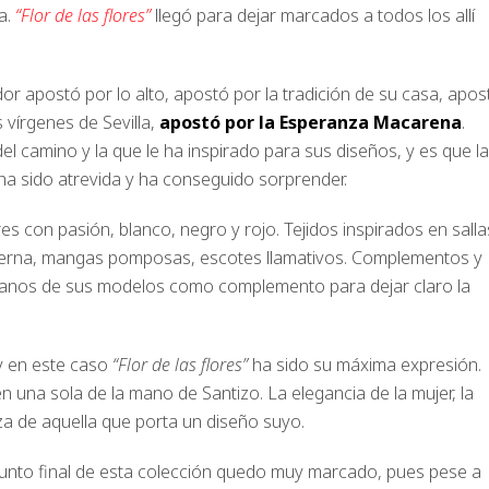
a.
“Flor de las flores”
llegó para dejar marcados a todos los allí
dor apostó por lo alto, apostó por la tradición de su casa, apos
 vírgenes de Sevilla,
apostó por la Esperanza Macarena
.
el camino y la que le ha inspirado para sus diseños, y es que la
l ha sido atrevida y ha conseguido sorprender.
es con pasión, blanco, negro y rojo. Tejidos inspirados en salla
 pierna, mangas pomposas, escotes llamativos. Complementos y
manos de sus modelos como complemento para dejar claro la
y en este caso
“Flor de las flores”
ha sido su máxima expresión.
en una sola de la mano de Santizo. La elegancia de la mujer, la
eza de aquella que porta un diseño suyo.
punto final de esta colección quedo muy marcado, pues pese a