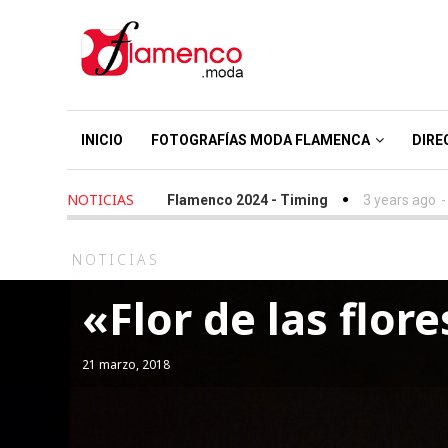
INICIO
FOTOGRAFÍAS MODA FLAMENCA
DIRE
NOTICIAS
rs ago
-
We Love Flamenco 2024 - Timing
3 years ago
-
Simof 2
NOTICIAS
«Flor de las flor
21 marzo, 2018