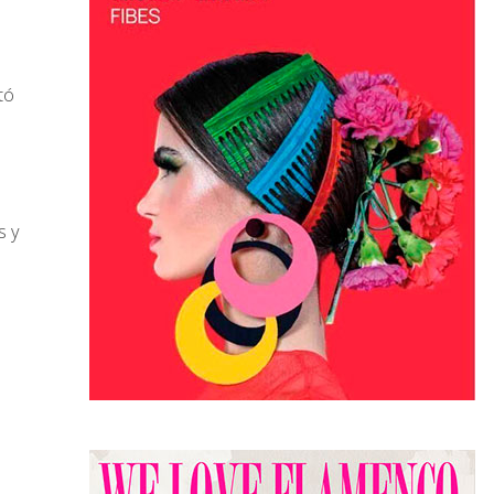
tó
s y