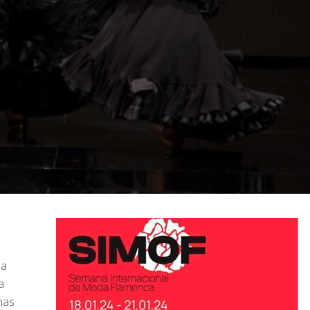
 a
a
nas