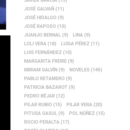
JAVIER GARCÍA
(15)
JOSÉ GALVAÑ
(11)
JOSÉ HIDALGO
(9)
JOSÉ RAPOSO
(10)
JUANJO BERNAL
(9)
LINA
(9)
LOLI VERA
(18)
LUISA PÉREZ
(11)
LUIS FERNÁNDEZ
(10)
MARGARITA FREIRE
(9)
MIRIAM GALVÍN
(9)
NOVELES
(145)
PABLO RETAMERO
(9)
PATRICIA BAZAROT
(9)
PEDRO BÉJAR
(12)
PILAR RUBIO
(15)
PILAR VERA
(20)
PITUSA GASUL
(9)
POL NÚÑEZ
(15)
ROCIO PERALTA
(17)