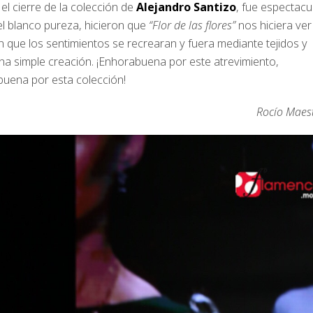
 el cierre de la colección de
Alejandro Santizo
, fue espectacul
 el blanco pureza, hicieron que
“Flor de las flores”
nos hiciera ver
n que los sentimientos se recrearan y fuera mediante tejidos y
a simple creación. ¡Enhorabuena por este atrevimiento,
uena por esta colección!
Rocío Maest