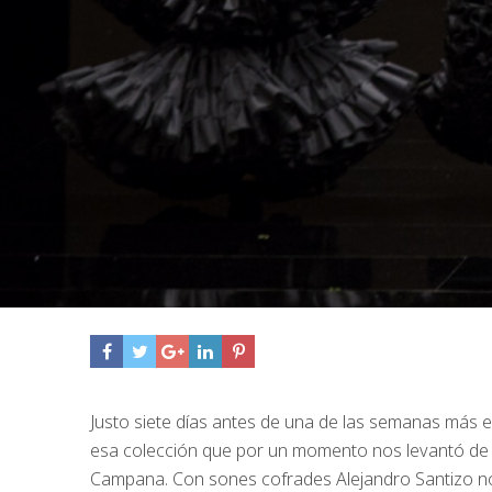
Justo siete días antes de una de las semanas más 
esa colección que por un momento nos levantó de l
Campana. Con sones cofrades Alejandro Santizo no