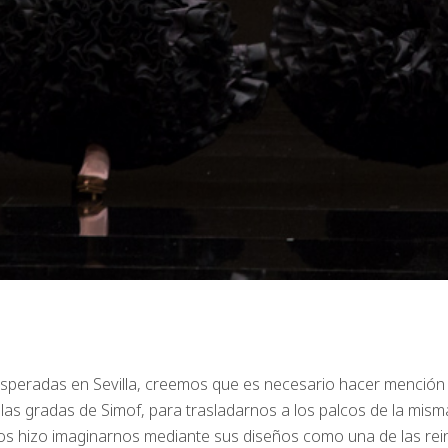
esperadas en Sevilla, creemos que es necesario hacer mención
as gradas de Simof, para trasladarnos a los palcos de la mism
s hizo imaginarnos mediante sus diseños como una de las rei