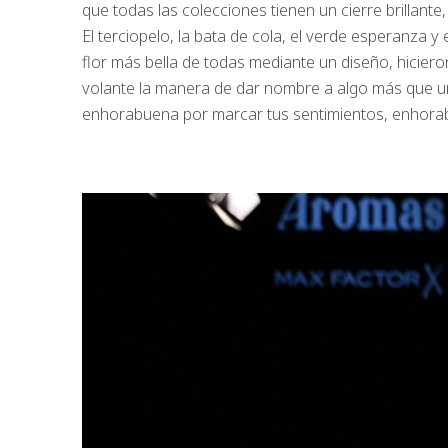
que todas las colecciones tienen un cierre brillante,
El terciopelo, la bata de cola, el verde esperanza y
flor más bella de todas mediante un diseño, hiciero
volante la manera de dar nombre a algo más que un
enhorabuena por marcar tus sentimientos, enhorab