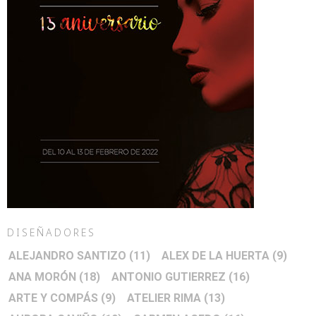
DISEÑADORES
ALEJANDRO SANTIZO
(11)
ALEX DE LA HUERTA
(9)
ANA MORÓN
(18)
ANTONIO GUTIERREZ
(16)
ARTE Y COMPÁS
(9)
ATELIER RIMA
(13)