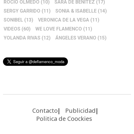
ROCÍO OLMEDO
(10)
SARA DE BENITEZ
(17)
SERGY GARRIDO
(11)
SONIA & ISABELLE
(14)
SONIBEL
(13)
VERONICA DE LA VEGA
(11)
VIDEOS
(60)
WE LOVE FLAMENCO
(11)
YOLANDA RIVAS
(12)
ÁNGELES VERANO
(15)
Contacto
Publicidad
Politica de Coockies