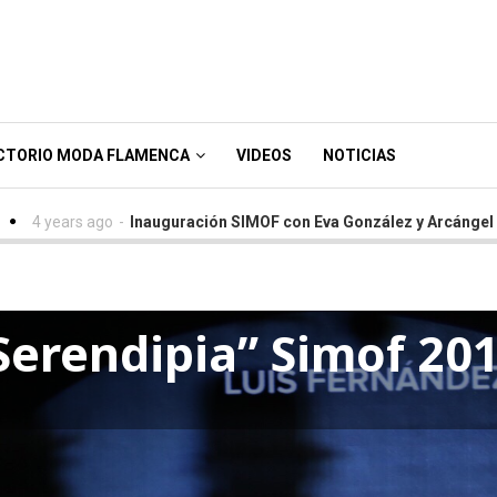
CTORIO MODA FLAMENCA
VIDEOS
NOTICIAS
ears ago
-
Inauguración SIMOF con Eva González y Arcángel - Simof
Serendipia” Simof 20