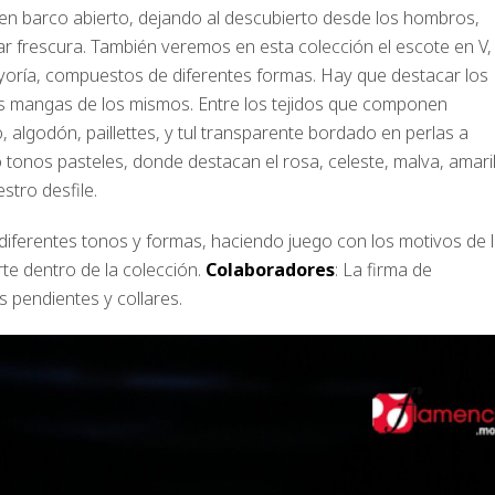
 en barco abierto, dejando al descubierto desde los hombros,
dar frescura. También veremos en esta colección el escote en V,
ayoría, compuestos de diferentes formas. Hay que destacar los
as mangas de los mismos. Entre los tejidos que componen
lgodón, paillettes, y tul transparente bordado en perlas a
onos pasteles, donde destacan el rosa, celeste, malva, amaril
stro desfile.
iferentes tonos y formas, haciendo juego con los motivos de 
te dentro de la colección.
Colaboradores
: La firma de
 pendientes y collares.