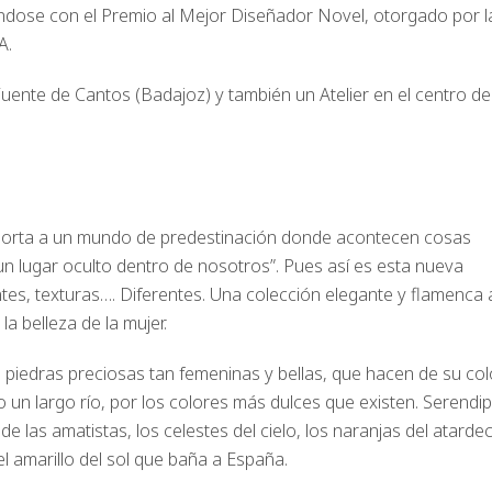
dose con el Premio al Mejor Diseñador Novel, otorgado por l
A.
 Fuente de Cantos (Badajoz) y también un Atelier en el centro de
porta a un mundo de predestinación donde acontecen cosas
n lugar oculto dentro de nosotros”. Pues así es esta nueva
tes, texturas…. Diferentes. Una colección elegante y flamenca a
la belleza de la mujer.
piedras preciosas tan femeninas y bellas, que hacen de su col
mo un largo río, por los colores más dulces que existen. Serendip
 de las amatistas, los celestes del cielo, los naranjas del atarde
el amarillo del sol que baña a España.