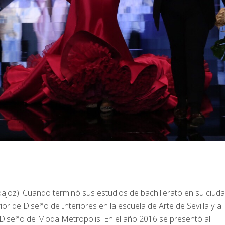
dajoz). Cuando terminó sus estudios de bachillerato en su ciud
rior de Diseño de Interiores en la escuela de Arte de Sevilla y a
 Diseño de Moda Metropolis. En el año 2016 se presentó al