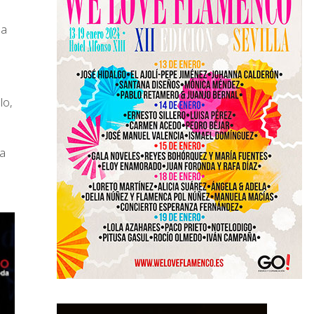
 a
lo,
la