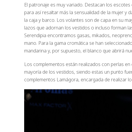
El patronaje es muy variado. Destacan los escotes
para así resaltar más la sensualidad de la mujer y 
la caja y barco. Los volantes son de capa en su m
lazos que adornan los vestidos o incluso forman l
Serendipia encontramos gasas, mikados, neopreno, a
mano. Para la gama cromática se han seleccionado t
mandarina y, por supuesto, el blanco que abrirá nue
Los complementos están realizados con perlas en d
mayoría de los vestidos, siendo estas un punto fuer
complementos Lamágora, encargada de realizar los