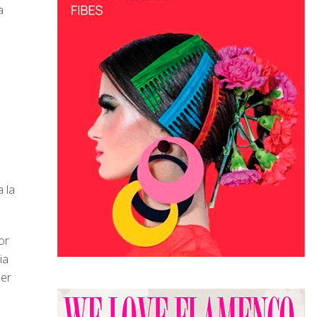
a
 la
or
ia
cer