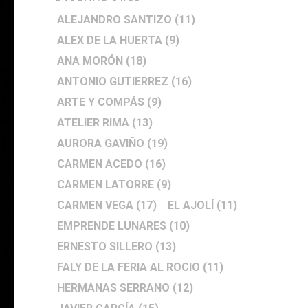
ALEJANDRO SANTIZO
(11)
ALEX DE LA HUERTA
(9)
ANA MORÓN
(18)
ANTONIO GUTIERREZ
(16)
ARTE Y COMPÁS
(9)
ATELIER RIMA
(13)
AURORA GAVIÑO
(19)
CARMEN ACEDO
(16)
CARMEN LATORRE
(9)
CARMEN VEGA
(17)
EL AJOLÍ
(11)
EMPRENDE LUNARES
(10)
ERNESTO SILLERO
(13)
FALY DE LA FERIA AL ROCIO
(11)
HERMANAS SERRANO
(12)