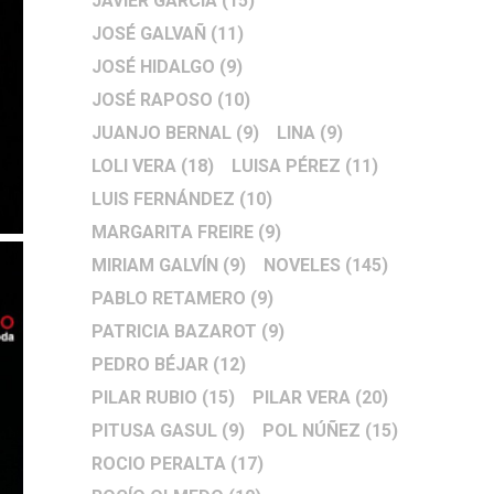
JAVIER GARCÍA
(15)
JOSÉ GALVAÑ
(11)
JOSÉ HIDALGO
(9)
JOSÉ RAPOSO
(10)
JUANJO BERNAL
(9)
LINA
(9)
LOLI VERA
(18)
LUISA PÉREZ
(11)
LUIS FERNÁNDEZ
(10)
MARGARITA FREIRE
(9)
MIRIAM GALVÍN
(9)
NOVELES
(145)
PABLO RETAMERO
(9)
PATRICIA BAZAROT
(9)
PEDRO BÉJAR
(12)
PILAR RUBIO
(15)
PILAR VERA
(20)
PITUSA GASUL
(9)
POL NÚÑEZ
(15)
ROCIO PERALTA
(17)