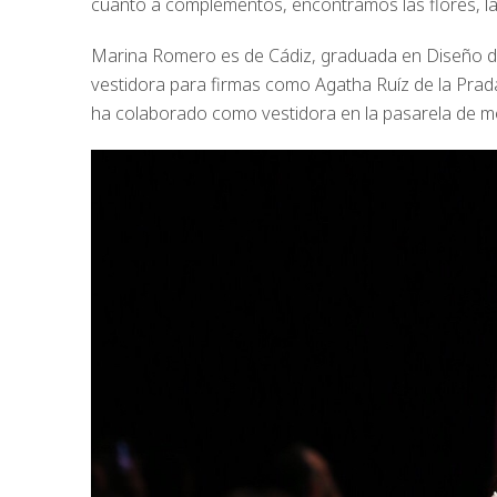
cuanto a complementos, encontramos las flores, l
Marina Romero es de Cádiz, graduada en Diseño de
vestidora para firmas como Agatha Ruíz de la Pra
ha colaborado como vestidora en la pasarela de 