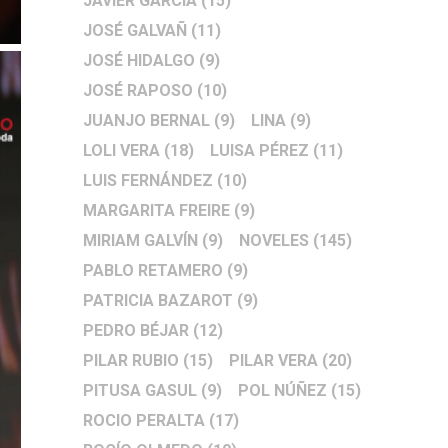
JAVIER GARCÍA
(15)
JOSÉ GALVAÑ
(11)
JOSÉ HIDALGO
(9)
JOSÉ RAPOSO
(10)
JUANJO BERNAL
(9)
LINA
(9)
LOLI VERA
(18)
LUISA PÉREZ
(11)
LUIS FERNÁNDEZ
(10)
MARGARITA FREIRE
(9)
MIRIAM GALVÍN
(9)
NOVELES
(145)
PABLO RETAMERO
(9)
PATRICIA BAZAROT
(9)
PEDRO BÉJAR
(12)
PILAR RUBIO
(15)
PILAR VERA
(20)
PITUSA GASUL
(9)
POL NÚÑEZ
(15)
ROCIO PERALTA
(17)