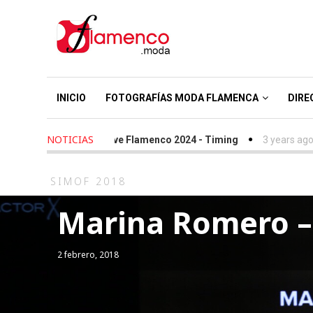
INICIO
FOTOGRAFÍAS MODA FLAMENCA
DIRE
NOTICIAS
rs ago
-
We Love Flamenco 2024 - Timing
3 years ago
-
Simof 2
SIMOF 2018
Marina Romero – 
2 febrero, 2018