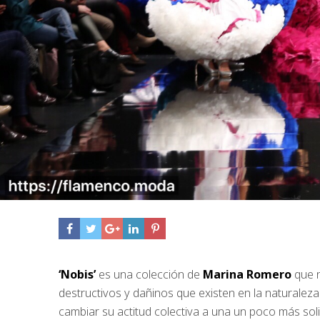
‘Nobis’
es una colección de
Marina Romero
que n
destructivos y dañinos que existen en la naturalez
cambiar su actitud colectiva a una un poco más soli