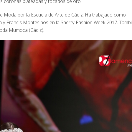
as coronas plateadas y tocados de oro.
 Moda por la Escuela de Arte de Cádiz. Ha trabajado como
da y Francis Montesinos en la Sherry Fashion Week 2017. Tamb
moda Mumoca (Cádiz).