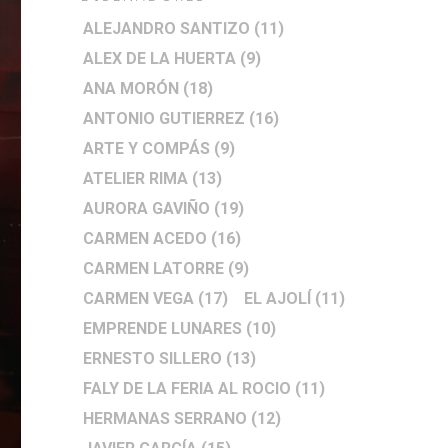
ALEJANDRO SANTIZO
(11)
ALEX DE LA HUERTA
(9)
ANA MORÓN
(18)
ANTONIO GUTIERREZ
(16)
ARTE Y COMPÁS
(9)
ATELIER RIMA
(13)
AURORA GAVIÑO
(19)
CARMEN ACEDO
(16)
CARMEN LATORRE
(9)
CARMEN VEGA
(17)
EL AJOLÍ
(11)
EMPRENDE LUNARES
(10)
ERNESTO SILLERO
(13)
FALY DE LA FERIA AL ROCIO
(11)
HERMANAS SERRANO
(12)