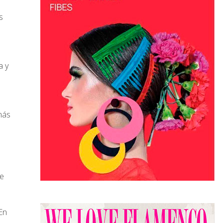
s
a y
más
te
En