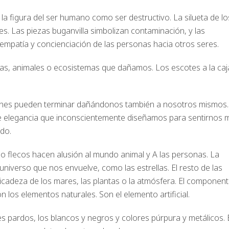
 la figura del ser humano como ser destructivo. La silueta de lo
es. Las piezas buganvilla simbolizan contaminación, y las
 de empatía y concienciación de las personas hacia otros seres.
nas, animales o ecosistemas que dañamos. Los escotes a la caj
ones pueden terminar dañándonos también a nosotros mismos.
 de elegancia que inconscientemente diseñamos para sentirnos 
do.
 o flecos hacen alusión al mundo animal y A las personas. La
universo que nos envuelve, como las estrellas. El resto de las
icadeza de los mares, las plantas o la atmósfera. El componen
n los elementos naturales. Son el elemento artificial.
res pardos, los blancos y negros y colores púrpura y metálicos. 