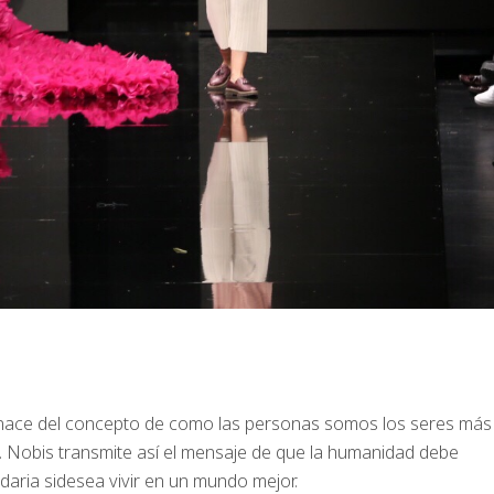
ace del concepto de como las personas somos los seres más
a. Nobis transmite así el mensaje de que la humanidad debe
daria sidesea vivir en un mundo mejor.