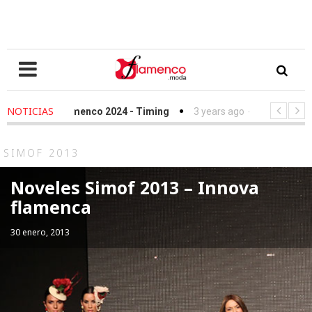
NOTICIAS
lamenco 2024 - Timing
3 years ago
-
Simof 2023 - Timing
ndación Sandra Ibarra frente al cáncer - We Love Flamenco 2022
SIMOF 2013
Noveles Simof 2013 – Innova
flamenca
30 enero, 2013