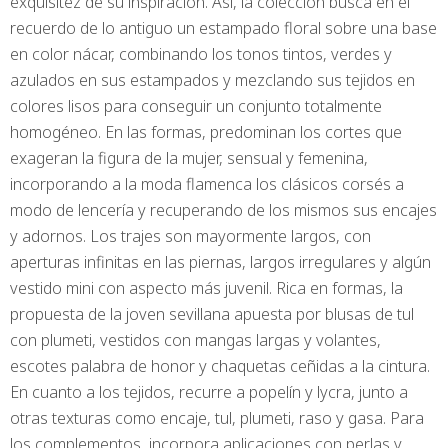
exquisitez de su inspiración. Así, la colección busca en el
recuerdo de lo antiguo un estampado floral sobre una base
en color nácar, combinando los tonos tintos, verdes y
azulados en sus estampados y mezclando sus tejidos en
colores lisos para conseguir un conjunto totalmente
homogéneo. En las formas, predominan los cortes que
exageran la figura de la mujer, sensual y femenina,
incorporando a la moda flamenca los clásicos corsés a
modo de lencería y recuperando de los mismos sus encajes
y adornos. Los trajes son mayormente largos, con
aperturas infinitas en las piernas, largos irregulares y algún
vestido mini con aspecto más juvenil. Rica en formas, la
propuesta de la joven sevillana apuesta por blusas de tul
con plumeti, vestidos con mangas largas y volantes,
escotes palabra de honor y chaquetas ceñidas a la cintura.
En cuanto a los tejidos, recurre a popelín y lycra, junto a
otras texturas como encaje, tul, plumeti, raso y gasa. Para
los complementos, incorpora aplicaciones con perlas y