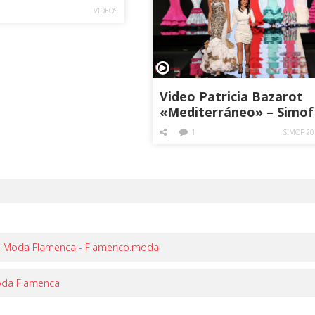
VIDEOS
Video Patricia Bazarot
«Mediterráneo» – Simof
2015
1
SIMOF 20
s) | Moda Flamenca - Flamenco.moda
Moda Flamenca