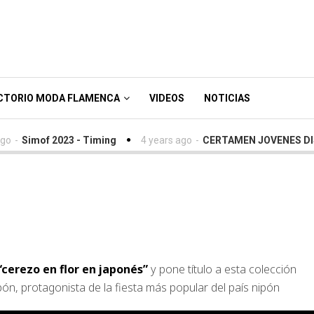
CTORIO MODA FLAMENCA
VIDEOS
NOTICIAS
-
Simof 2023 - Timing
4 years ago
-
CERTAMEN JOVENES DISEÑ
– “Sakura” video Simo
cerezo en flor en japonés”
y pone título a esta colección
ón, protagonista de la fiesta más popular del país nipón