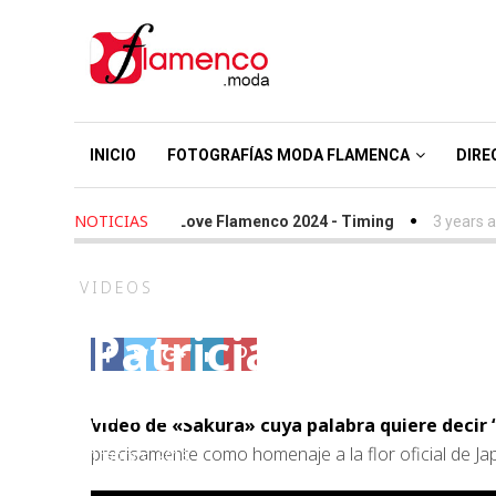
INICIO
FOTOGRAFÍAS MODA FLAMENCA
DIRE
NOTICIAS
2 years ago
-
We Love Flamenco 2024 - Timing
3 years ago
VIDEOS
Patricia Bazarot 
2018
Video de «Sakura» cuya palabra quiere decir “
precisamente como homenaje a la flor oficial de Jap
1 febrero, 2018