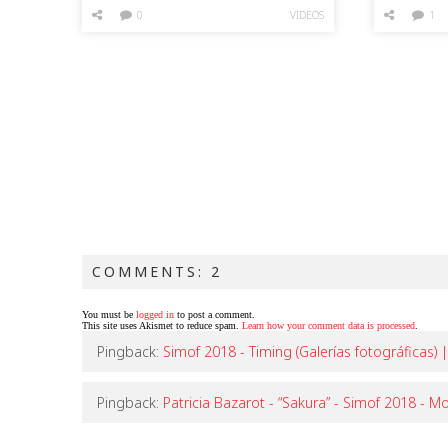
Simof 2016
(video)
0
VIDEOS
1
COMMENTS: 2
You must be
logged in
to post a comment.
This site uses Akismet to reduce spam.
Learn how your comment data is processed
.
Pingback:
Simof 2018 - Timing (Galerías fotográfica
Pingback:
Patricia Bazarot - “Sakura” - Simof 2018 - 