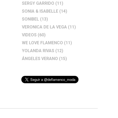
SERGY GARRIDO
(11)
SONIA & ISABELLE
(14)
SONIBEL
(13)
VERONICA DE LA VEGA
(11)
VIDEOS
(60)
WE LOVE FLAMENCO
(11)
YOLANDA RIVAS
(12)
ÁNGELES VERANO
(15)