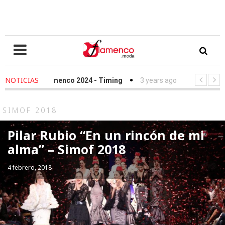
NOTICIAS
lamenco 2024 - Timing
3 years ago
-
Simof 2023 - Timing
undación Sandra Ibarra frente al cáncer - We Love Flamenco 2022
SIMOF 2018
Pilar Rubio “En un rincón de mi
alma” – Simof 2018
4 febrero, 2018