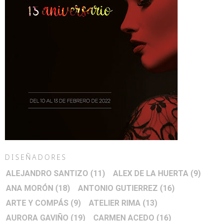
DISEÑADORES
ALEJANDRO SANTIZO
(11)
ALEX DE LA HUERTA
(9)
ANA MORÓN
(18)
ANTONIO GUTIERREZ
(16)
ARTE Y COMPÁS
(9)
ATELIER RIMA
(13)
AURORA GAVIÑO
(19)
CARMEN ACEDO
(16)