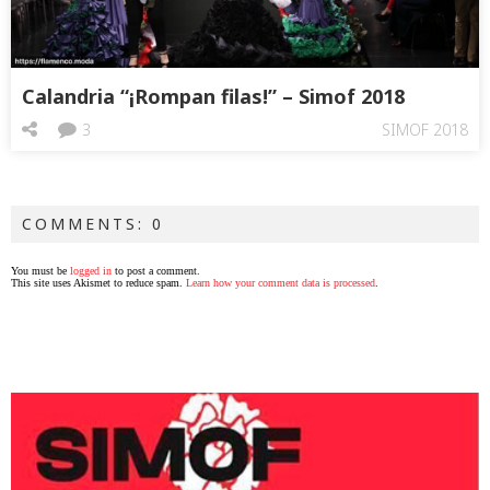
Calandria “¡Rompan filas!” – Simof 2018
3
SIMOF 2018
COMMENTS: 0
You must be
logged in
to post a comment.
This site uses Akismet to reduce spam.
Learn how your comment data is processed
.