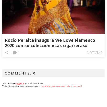
Rocío Peralta inaugura We Love Flamenco
2020 con su colección «Las cigarreras»
1
NOTICIAS
COMMENTS: 0
You must be
logged in
to post a comment.
This site uses Akismet to reduce spam.
Learn how your comment data is processed
.