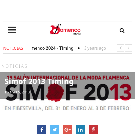
NOTICIAS
e Love Flamenco 2024 - Timing
3 years ago
-
Simof 2023 - Tim
esfile Fundación Sandra Ibarra frente al cáncer - We Love Flamenco
NOTICIAS
Simof 2013 Timing
16 enero, 2013