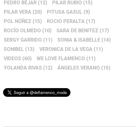
PEDRO BÉJAR
(12)
PILAR RUBIO
(15)
PILAR VERA
(20)
PITUSA GASUL
(9)
POL NÚÑEZ
(15)
ROCIO PERALTA
(17)
ROCÍO OLMEDO
(10)
SARA DE BENITEZ
(17)
SERGY GARRIDO
(11)
SONIA & ISABELLE
(14)
SONIBEL
(13)
VERONICA DE LA VEGA
(11)
VIDEOS
(60)
WE LOVE FLAMENCO
(11)
YOLANDA RIVAS
(12)
ÁNGELES VERANO
(15)