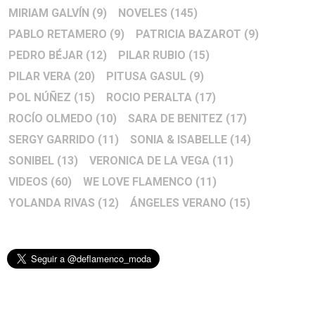
MIRIAM GALVÍN
(9)
NOVELES
(145)
PABLO RETAMERO
(9)
PATRICIA BAZAROT
(9)
PEDRO BÉJAR
(12)
PILAR RUBIO
(15)
PILAR VERA
(20)
PITUSA GASUL
(9)
POL NÚÑEZ
(15)
ROCIO PERALTA
(17)
ROCÍO OLMEDO
(10)
SARA DE BENITEZ
(17)
SERGY GARRIDO
(11)
SONIA & ISABELLE
(14)
SONIBEL
(13)
VERONICA DE LA VEGA
(11)
VIDEOS
(60)
WE LOVE FLAMENCO
(11)
YOLANDA RIVAS
(12)
ÁNGELES VERANO
(15)