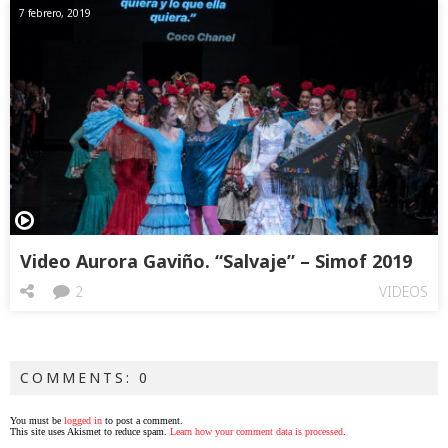
7 febrero, 2019
Video Aurora Gaviño. “Salvaje” – Simof 2019
2
VIDEOS
COMMENTS: 0
You must be
logged in
to post a comment.
This site uses Akismet to reduce spam.
Learn how your comment data is processed
.