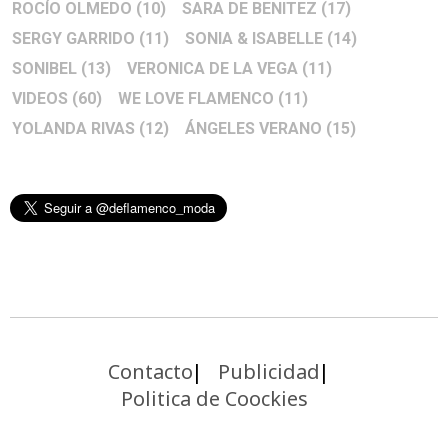
ROCÍO OLMEDO
(10)
SARA DE BENITEZ
(17)
SERGY GARRIDO
(11)
SONIA & ISABELLE
(14)
SONIBEL
(13)
VERONICA DE LA VEGA
(11)
VIDEOS
(60)
WE LOVE FLAMENCO
(11)
YOLANDA RIVAS
(12)
ÁNGELES VERANO
(15)
Contacto
Publicidad
Politica de Coockies