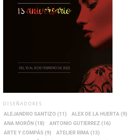
DISEÑADORES
ALEJANDRO SANTIZO
(11)
ALEX DE LA HUERTA
(9)
ANA MORÓN
(18)
ANTONIO GUTIERREZ
(16)
ARTE Y COMPÁS
(9)
ATELIER RIMA
(13)