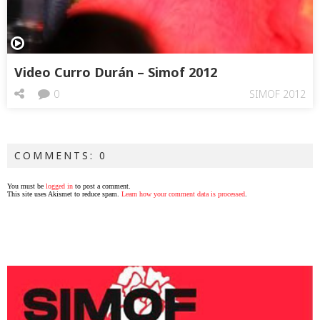
Video Curro Durán – Simof 2012
0
SIMOF 2012
COMMENTS: 0
You must be
logged in
to post a comment.
This site uses Akismet to reduce spam.
Learn how your comment data is processed
.