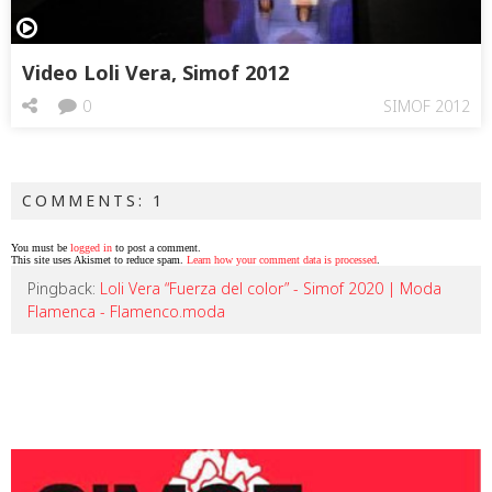
Video Loli Vera, Simof 2012
0
SIMOF 2012
COMMENTS: 1
You must be
logged in
to post a comment.
This site uses Akismet to reduce spam.
Learn how your comment data is processed
.
Pingback:
Loli Vera “Fuerza del color” - Simof 2020 | Moda
Flamenca - Flamenco.moda