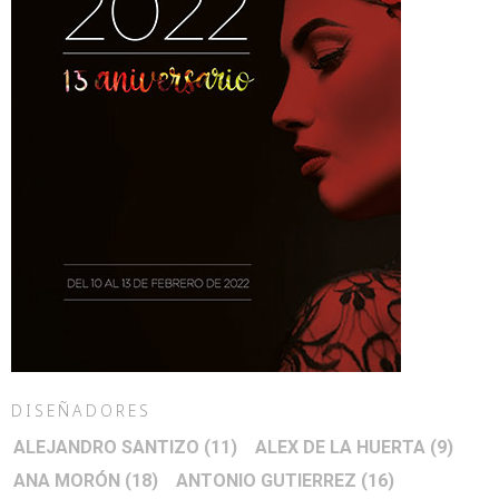
DISEÑADORES
ALEJANDRO SANTIZO
(11)
ALEX DE LA HUERTA
(9)
ANA MORÓN
(18)
ANTONIO GUTIERREZ
(16)