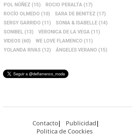
POL NÚÑEZ
(15)
ROCIO PERALTA
(17)
ROCÍO OLMEDO
(10)
SARA DE BENITEZ
(17)
SERGY GARRIDO
(11)
SONIA & ISABELLE
(14)
SONIBEL
(13)
VERONICA DE LA VEGA
(11)
VIDEOS
(60)
WE LOVE FLAMENCO
(11)
YOLANDA RIVAS
(12)
ÁNGELES VERANO
(15)
Contacto
Publicidad
Politica de Coockies