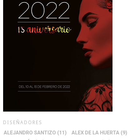
DISEÑADORES
ALEJANDRO SANTIZO
(11)
ALEX DE LA HUERTA
(9)