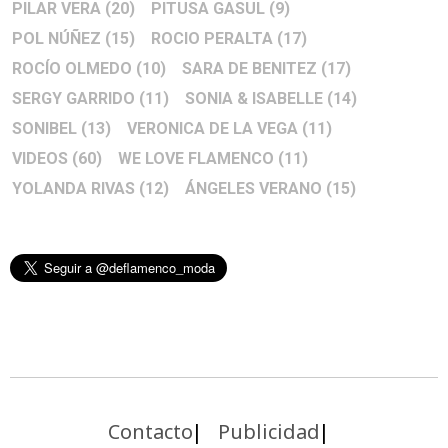
PILAR VERA
(20)
PITUSA GASUL
(9)
POL NÚÑEZ
(15)
ROCIO PERALTA
(17)
ROCÍO OLMEDO
(10)
SARA DE BENITEZ
(17)
SERGY GARRIDO
(11)
SONIA & ISABELLE
(14)
SONIBEL
(13)
VERONICA DE LA VEGA
(11)
VIDEOS
(60)
WE LOVE FLAMENCO
(11)
YOLANDA RIVAS
(12)
ÁNGELES VERANO
(15)
Contacto
Publicidad