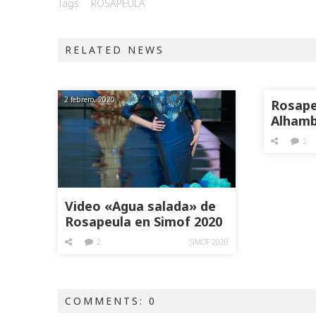
Tags:
ROSAPEULA
RELATED NEWS
2 febrero, 2020
Rosape
Alhamb
2018
2
Video «Agua salada» de
Rosapeula en Simof 2020
2
SIMOF 2020
COMMENTS: 0