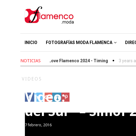
INICIO
FOTOGRAFÍAS MODA FLAMENCA
DIRE
NOTICIAS
2 years ago
-
We Love Flamenco 2024 - Timing
3 years ago
VIDEOS
Video: Rosapeul
del Sur” – Simof 
7 febrero, 2016