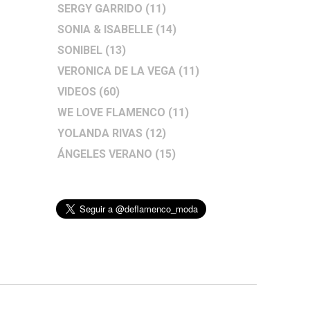
SERGY GARRIDO
(11)
SONIA & ISABELLE
(14)
SONIBEL
(13)
VERONICA DE LA VEGA
(11)
VIDEOS
(60)
WE LOVE FLAMENCO
(11)
YOLANDA RIVAS
(12)
ÁNGELES VERANO
(15)