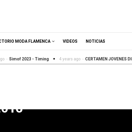
CTORIO MODA FLAMENCA
VIDEOS
NOTICIAS
-
Simof 2023 - Timing
4 years ago
-
CERTAMEN JOVENES DISEÑ
a Moda Flamenca “So
2016