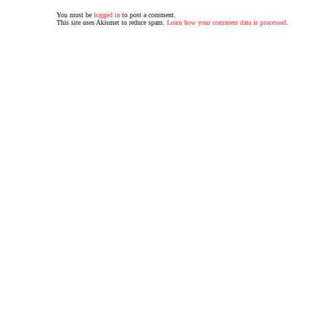
You must be
logged in
to post a comment.
This site uses Akismet to reduce spam.
Learn how your comment data is processed
.