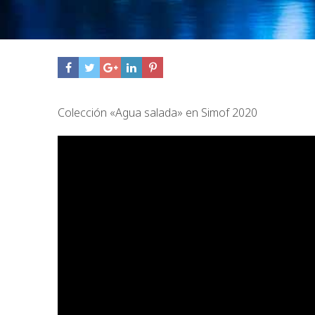
Colección «Agua salada» en Simof 2020