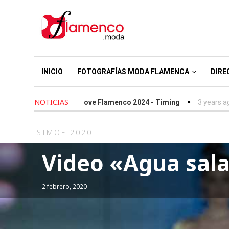
INICIO
FOTOGRAFÍAS MODA FLAMENCA
DIRE
NOTICIAS
years ago
-
We Love Flamenco 2024 - Timing
3 years ago
-
Simo
SIMOF 2020
Video «Agua sal
2 febrero, 2020