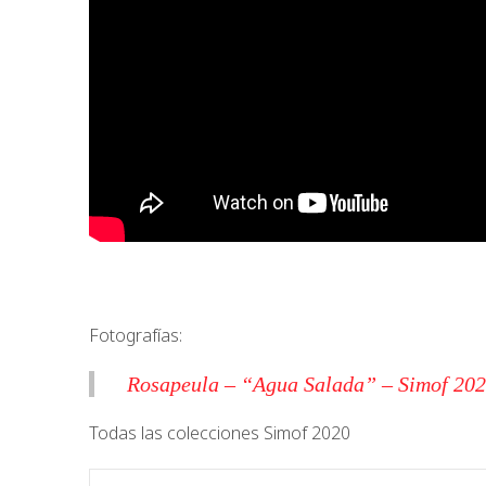
Fotografías:
Rosapeula – “Agua Salada” – Simof 20
Todas las colecciones Simof 2020