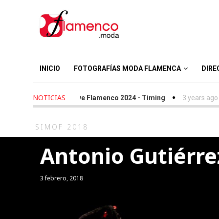
INICIO
FOTOGRAFÍAS MODA FLAMENCA
DIRE
NOTICIAS
 ago
-
We Love Flamenco 2024 - Timing
3 years ago
-
Simof 202
SIMOF 2018
Antonio Gutiérrez
3 febrero, 2018