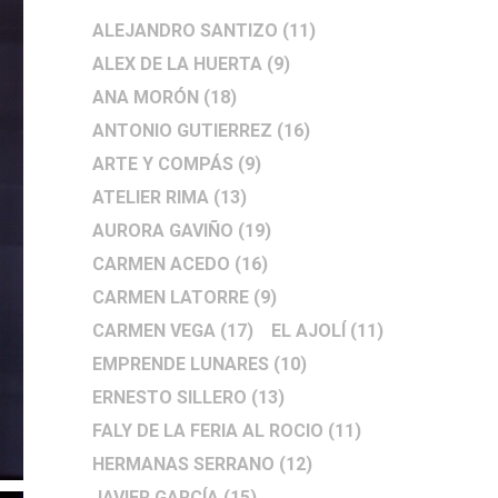
ALEJANDRO SANTIZO
(11)
ALEX DE LA HUERTA
(9)
ANA MORÓN
(18)
ANTONIO GUTIERREZ
(16)
ARTE Y COMPÁS
(9)
ATELIER RIMA
(13)
AURORA GAVIÑO
(19)
CARMEN ACEDO
(16)
CARMEN LATORRE
(9)
CARMEN VEGA
(17)
EL AJOLÍ
(11)
EMPRENDE LUNARES
(10)
ERNESTO SILLERO
(13)
FALY DE LA FERIA AL ROCIO
(11)
HERMANAS SERRANO
(12)
JAVIER GARCÍA
(15)