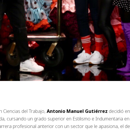
 Ciencias del Trabajo,
Antonio Manuel Gutiérrez
decidió en
a, cursando un grado superior en Estilismo e Indumentaria en 
rera profesional anterior con un sector que le apasiona, el de