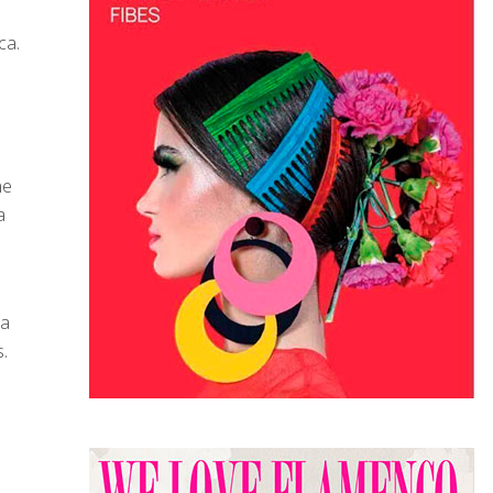
ca.
ne
a
la
.