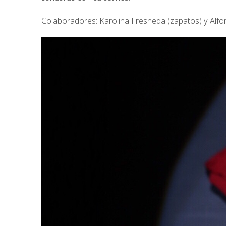
Colaboradores: Karolina Fresneda (zapatos) y Alfo