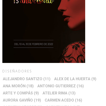
DISEÑADORES
ALEJANDRO SANTIZO
(11)
ALEX DE LA HUERTA
(9)
ANA MORÓN
(18)
ANTONIO GUTIERREZ
(16)
ARTE Y COMPÁS
(9)
ATELIER RIMA
(13)
AURORA GAVIÑO
(19)
CARMEN ACEDO
(16)