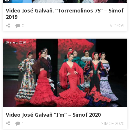
Video José Galvañ. “Torremolinos 75” – Simof
2019
0
VIDEOS
30 enero, 2020
Video José Galvañ “I’m” – Simof 2020
1
SIMOF 2020