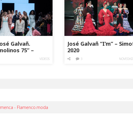
José Galvañ.
José Galvañ “I’m” – Simo
molinos 75” –
2020
2019
VIDEOS
3
NOVEDAD
Flamenca - Flamenco.moda