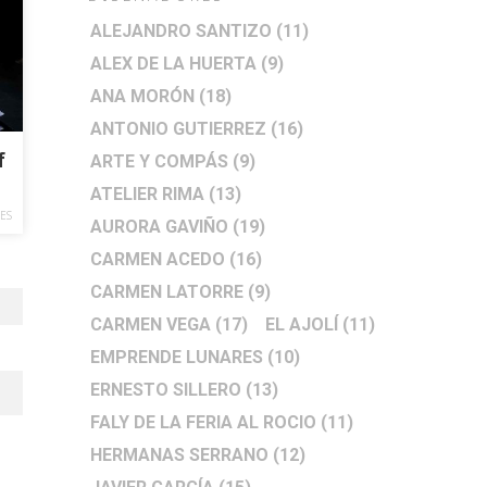
ALEJANDRO SANTIZO
(11)
ALEX DE LA HUERTA
(9)
ANA MORÓN
(18)
ANTONIO GUTIERREZ
(16)
f
ARTE Y COMPÁS
(9)
ATELIER RIMA
(13)
ES
AURORA GAVIÑO
(19)
CARMEN ACEDO
(16)
CARMEN LATORRE
(9)
CARMEN VEGA
(17)
EL AJOLÍ
(11)
EMPRENDE LUNARES
(10)
ERNESTO SILLERO
(13)
FALY DE LA FERIA AL ROCIO
(11)
HERMANAS SERRANO
(12)