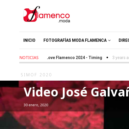
INICIO
FOTOGRAFÍAS MODA FLAMENCA
DIRE
NOTICIAS
2 years ago
-
We Love Flamenco 2024 - Timing
3 years ago
-
S
SIMOF 2020
Video José Galvañ
30 enero, 2020