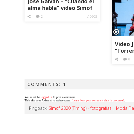
José Galvañ – “Cuando el
alma habla” video Simof
2018
2
VIDEOS
Video 
“Torre
Simof 
0
COMMENTS: 1
You must be
logged in
to post a comment.
This site uses Akismet to reduce spam.
Learn how your comment data is processed
.
Pingback:
Simof 2020 (Timing) - fotografías | Moda 