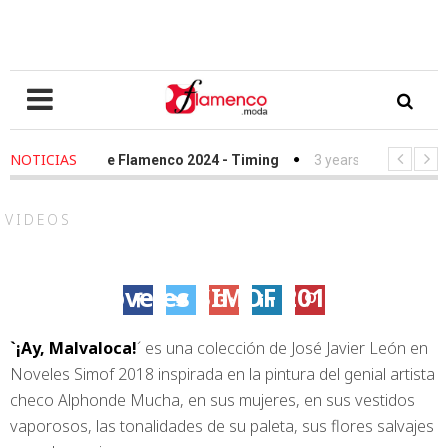
NOTICIAS
 ago
-
We Love Flamenco 2024 - Timing
3 years ago
-
Simof 202
 ago
-
Desfile Fundación Sandra Ibarra frente al cáncer - We Love F
VIDEOS
José Javier León – ‘¡Ay, Malvaloca!’
video Noveles SIMOF 2018
2 febrero, 2018
`¡Ay, Malvaloca!
´ es una colección de José Javier León en
Noveles Simof 2018 inspirada en la pintura del genial artista
checo Alphonde Mucha, en sus mujeres, en sus vestidos
vaporosos, las tonalidades de su paleta, sus flores salvajes