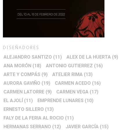
DISEÑADORES
ALEJANDRO SANTIZO
(11)
ALEX DE LA HUERTA
(9)
ANA MORÓN
(18)
ANTONIO GUTIERREZ
(16)
ARTE Y COMPÁS
(9)
ATELIER RIMA
(13)
AURORA GAVIÑO
(19)
CARMEN ACEDO
(16)
CARMEN LATORRE
(9)
CARMEN VEGA
(17)
EL AJOLÍ
(11)
EMPRENDE LUNARES
(10)
ERNESTO SILLERO
(13)
FALY DE LA FERIA AL ROCIO
(11)
HERMANAS SERRANO
(12)
JAVIER GARCÍA
(15)