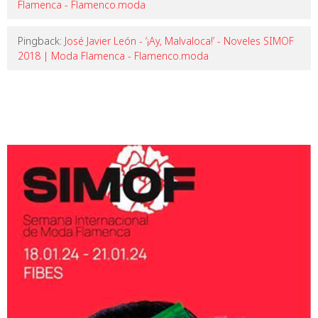
Flamenca - Flamenco.moda
Pingback:
José Javier León - ‘¡Ay, Malvaloca!’ - Noveles SIMOF
2018 | Moda Flamenca - Flamenco.moda