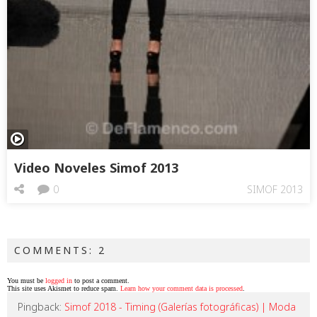
Video Noveles Simof 2013
0
SIMOF 2013
COMMENTS: 2
You must be
logged in
to post a comment.
This site uses Akismet to reduce spam.
Learn how your comment data is processed
.
Pingback:
Simof 2018 - Timing (Galerías fotográficas) | Moda