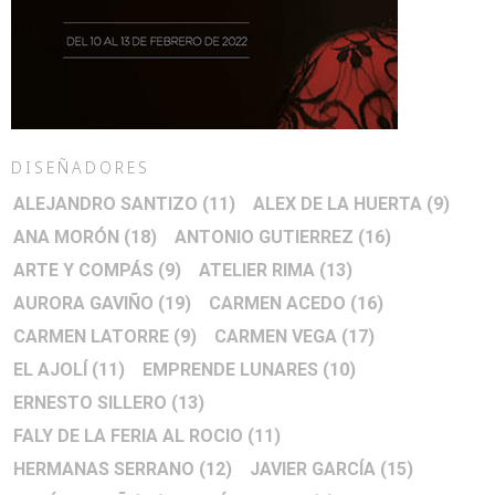
DISEÑADORES
ALEJANDRO SANTIZO
(11)
ALEX DE LA HUERTA
(9)
ANA MORÓN
(18)
ANTONIO GUTIERREZ
(16)
ARTE Y COMPÁS
(9)
ATELIER RIMA
(13)
AURORA GAVIÑO
(19)
CARMEN ACEDO
(16)
CARMEN LATORRE
(9)
CARMEN VEGA
(17)
EL AJOLÍ
(11)
EMPRENDE LUNARES
(10)
ERNESTO SILLERO
(13)
FALY DE LA FERIA AL ROCIO
(11)
HERMANAS SERRANO
(12)
JAVIER GARCÍA
(15)