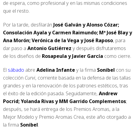
de espera, como profesional y en las mismas condiciones
que el resto.
Por la tarde, desfilarán
José Galván y Alonso Cózar;
Consolación Ayala y Carmen Raimundo; Mª José Blay y
Ana Morón; Verónica de la Vega y José Raposo
, para
dar paso a
Antonio Gutiérrez
y después disfrutaremos
de los diseños de
Rosapeula y Javier García
como cierre.
El
sábado
abre
Adelina Infante
y la firma
Sonibel
con su
colección
Curvi
, corriente basada en la defensa de las tallas
grandes y en la renovación de los patrones estéticos, tras
el éxito de la edición pasada. Seguidamente,
Andrew
Pocrid; Yolanda Rivas y MM Garrido Complementos
;
después, se hará entrega de los Premios Aromas, a la
Mejor Modelo y Premio Aromas Crea, este año otorgado a
la firma
Sonibel
.