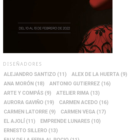
DISEÑADORES
ALEJANDRO SANTIZO
(11)
ALEX DE LA HUERTA
(9)
ANA MORÓN
(18)
ANTONIO GUTIERREZ
(16)
ARTE Y COMPÁS
(9)
ATELIER RIMA
(13)
AURORA GAVIÑO
(19)
CARMEN ACEDO
(16)
CARMEN LATORRE
(9)
CARMEN VEGA
(17)
EL AJOLÍ
(11)
EMPRENDE LUNARES
(10)
ERNESTO SILLERO
(13)
FALY DE LA FERIA AL ROCIO
(11)