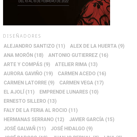
DISEÑADORES
ALEJANDRO SANTIZO
(11)
ALEX DE LA HUERTA
(9)
ANA MORÓN
(18)
ANTONIO GUTIERREZ
(16)
ARTE Y COMPÁS
(9)
ATELIER RIMA
(13)
AURORA GAVIÑO
(19)
CARMEN ACEDO
(16)
CARMEN LATORRE
(9)
CARMEN VEGA
(17)
EL AJOLÍ
(11)
EMPRENDE LUNARES
(10)
ERNESTO SILLERO
(13)
FALY DE LA FERIA AL ROCIO
(11)
HERMANAS SERRANO
(12)
JAVIER GARCÍA
(15)
JOSÉ GALVAÑ
(11)
JOSÉ HIDALGO
(9)