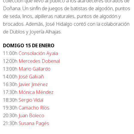
colección que llevó al público a los atardeceres dorados de
Doñana. Un sinfín de juegos de batistas de algodón, puntos
de seda, linos, alpilleras naturales, puntos de algodón y
brocados. Además, José Hidalgo contó con la colaboración
de Dublos y Joyería Alhajas.
DOMIGO 15 DE ENERO
11:00h
Consolación Ayala
12:00h
Mercedes Dobenal
13:00h
Mario Gallardo
14:00h
José Galvañ
16:30h
Javier Jiménez
17:30h
Mónica Méndez
18:30h
Sergio Vidal
19:30h
Camacho Ríos
20:30h
Juan Boleco
21:30h
Susana Pagés