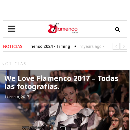
NOTICIAS
Love Flamenco 2024 - Timing
3 years ago
-
Simof 2023 - Timin
ile Fundación Sandra Ibarra frente al cáncer - We Love Flamenco 2
NOTICIAS
We Love Flamenco 2017 – Todas
las fotografías.
14 enero, 2017