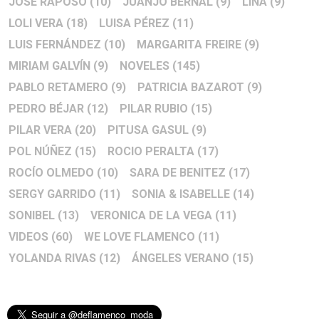
JOSÉ RAPOSO
(10)
JUANJO BERNAL
(9)
LINA
(9)
LOLI VERA
(18)
LUISA PÉREZ
(11)
LUIS FERNÁNDEZ
(10)
MARGARITA FREIRE
(9)
MIRIAM GALVÍN
(9)
NOVELES
(145)
PABLO RETAMERO
(9)
PATRICIA BAZAROT
(9)
PEDRO BÉJAR
(12)
PILAR RUBIO
(15)
PILAR VERA
(20)
PITUSA GASUL
(9)
POL NÚÑEZ
(15)
ROCIO PERALTA
(17)
ROCÍO OLMEDO
(10)
SARA DE BENITEZ
(17)
SERGY GARRIDO
(11)
SONIA & ISABELLE
(14)
SONIBEL
(13)
VERONICA DE LA VEGA
(11)
VIDEOS
(60)
WE LOVE FLAMENCO
(11)
YOLANDA RIVAS
(12)
ÁNGELES VERANO
(15)